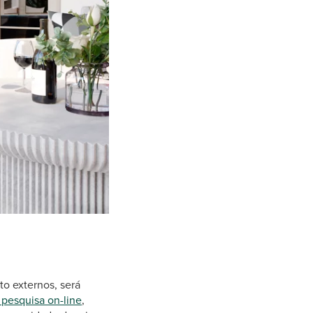
to externos, será
pesquisa on-line
,