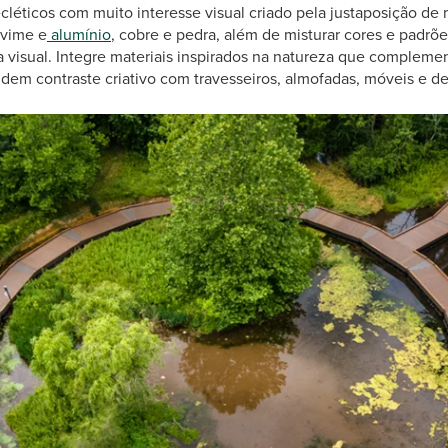
léticos com muito interesse visual criado pela justaposição de
vime e
alumínio
, cobre e pedra, além de misturar cores e padrõe
ga visual. Integre materiais inspirados na natureza que complem
ndem contraste criativo com travesseiros, almofadas, móveis e de