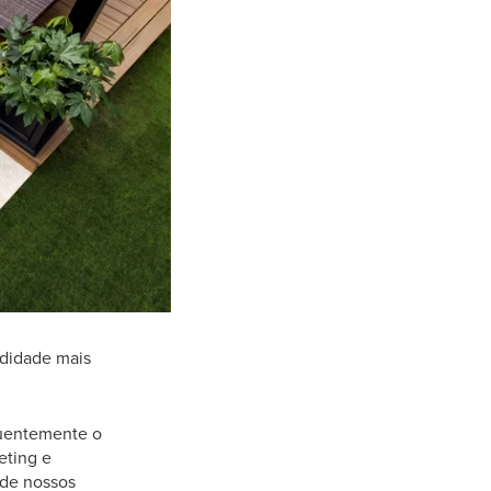
odidade mais
quentemente o
eting e
de nossos