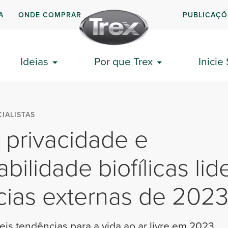
A
ONDE COMPRAR
PUBLICAÇÕ
Ideias
Por que Trex
Inicie
IALISTAS
 privacidade e
abilidade biofílicas li
cias externas de 202
eis tendências para a vida ao ar livre em 2023