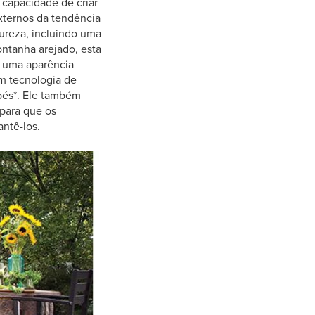
 capacidade de criar
xternos da tendência
ureza, incluindo uma
ntanha arejado, esta
a uma aparência
m tecnologia de
 pés*. Ele também
 para que os
ntê-los.