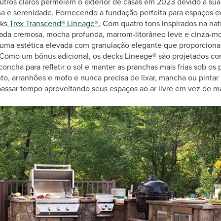
utros claros permeiem o exterior de casas em 2023 devido à sua
 e serenidade. Fornecendo a fundação perfeita para espaços e
cks
Trex Transcend® Lineage®.
Com quatro tons inspirados na nat
ada cremosa, mocha profunda, marrom-litorâneo leve e cinza-mo
 uma estética elevada com granulação elegante que proporcion
 Como um bônus adicional, os decks Lineage® são projetados co
concha para refletir o sol e manter as pranchas mais frias sob os
to, arranhões e mofo e nunca precisa de lixar, mancha ou pintar
passar tempo aproveitando seus espaços ao ar livre em vez de ma