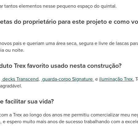
 tantos elementos nesse pequeno espaço do quintal.
tas do proprietário para este projeto e como v
ovos pais e queriam uma área seca, segura e livre de lascas para 
a ou noite.
duto Trex favorito usado nesta construção?
e
decks Transcend
,
guarda-corpo Signature
e
iluminação Trex.
T
 agradável.
 facilitar sua vida?
r com a Trex ao longo dos anos me permitiu comercializar meu n
o, e espero muito mais anos de sucesso trabalhando com a excel