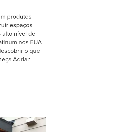
 em produtos
ruir espaços
alto nível de
latinum nos EUA
escobrir o que
nheça Adrian