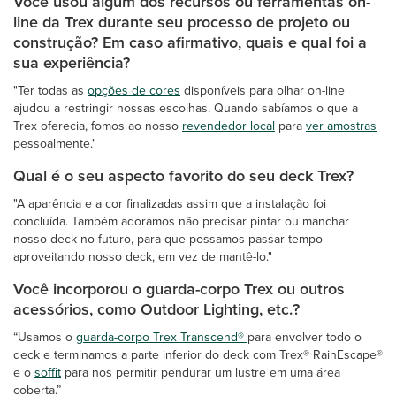
Você usou algum dos recursos ou ferramentas on-
line da Trex durante seu processo de projeto ou
construção? Em caso afirmativo, quais e qual foi a
sua experiência?
"Ter todas as
opções de cores
disponíveis para olhar on-line
ajudou a restringir nossas escolhas. Quando sabíamos o que a
Trex oferecia, fomos ao nosso
revendedor local
para
ver amostras
pessoalmente."
Qual é o seu aspecto favorito do seu deck Trex?
"A aparência e a cor finalizadas assim que a instalação foi
concluída. Também adoramos não precisar pintar ou manchar
nosso deck no futuro, para que possamos passar tempo
aproveitando nosso deck, em vez de mantê-lo."
Você incorporou o guarda-corpo Trex ou outros
acessórios, como Outdoor Lighting, etc.?
“Usamos o
guarda-corpo Trex Transcend®
para envolver todo o
deck e terminamos a parte inferior do deck com Trex® RainEscape®
e o
soffit
para nos permitir pendurar um lustre em uma área
coberta.”