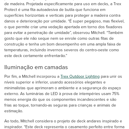
de madeira. Projetada especificamente para uso em decks, a Trex
Protect é uma fita autoadesiva de butila que funciona em
superfícies horizontais e verticais para proteger a madeira contra
danos e deterioração por umidade. “É super pegajoso, mas flexível,
o que permite criar uma vedação apertada em torno dos fixadores
para evitar a penetração de umidade”, observou Mitchell. “Também
gosto que ele não seque nem se enrole como outras fitas de
construção e tenha um bom desempenho em uma ampla faixa de
temperaturas, incluindo invernos severos do centro-oeste como
este deck certamente enfrentarão.”
Iluminação em camadas
Por fim, a Mitchell incorporou a
Trex Outdoor Lighting
para unir os
níveis superior e inferior, usando acessórios elegantes e
minimalistas que aprimoram o ambiente e a segurança do espaço
externo. As luminárias de LED à prova de intempéries usam 75%
menos energia do que os componentes incandescentes e são
frias ao toque, tornando-as seguras para crianças e animais de
estimação.
Ao todo, Mitchell considera o projeto de deck andares inspirado e
inspirador. “Este deck representa o casamento perfeito entre forma