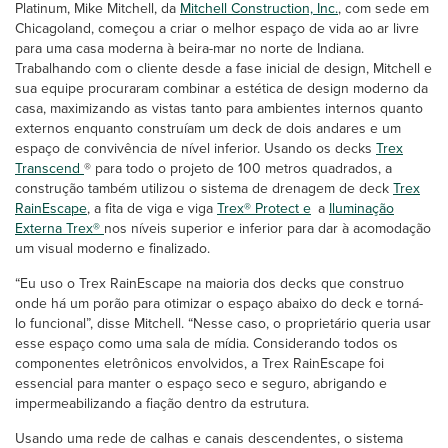
Platinum, Mike Mitchell, da
Mitchell Construction, Inc.
, com sede em
Chicagoland, começou a criar o melhor espaço de vida ao ar livre
para uma casa moderna à beira-mar no norte de Indiana.
Trabalhando com o cliente desde a fase inicial de design, Mitchell e
sua equipe procuraram combinar a estética de design moderno da
casa, maximizando as vistas tanto para ambientes internos quanto
externos enquanto construíam um deck de dois andares e um
espaço de convivência de nível inferior. Usando os decks
Trex
Transcend
® para todo o projeto de 100 metros quadrados, a
construção também utilizou o sistema de drenagem de deck
Trex
RainEscape
, a fita de viga e viga
Trex® Protect e
a
Iluminação
Externa Trex®
nos níveis superior e inferior para dar à acomodação
um visual moderno e finalizado.
“Eu uso o Trex RainEscape na maioria dos decks que construo
onde há um porão para otimizar o espaço abaixo do deck e torná-
lo funcional”, disse Mitchell. “Nesse caso, o proprietário queria usar
esse espaço como uma sala de mídia. Considerando todos os
componentes eletrônicos envolvidos, a Trex RainEscape foi
essencial para manter o espaço seco e seguro, abrigando e
impermeabilizando a fiação dentro da estrutura.
Usando uma rede de calhas e canais descendentes, o sistema