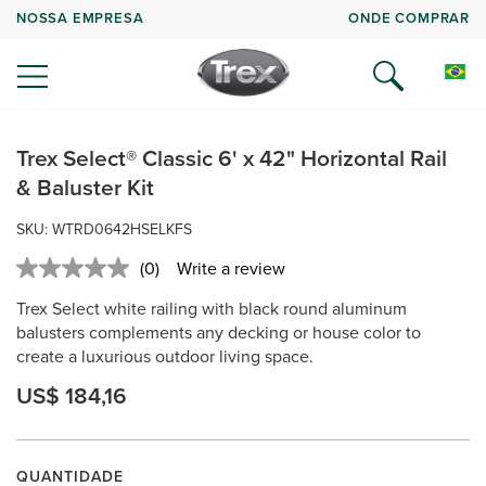
NOSSA EMPRESA
ONDE COMPRAR
Trex Select® Classic 6' x 42" Horizontal Rail
& Baluster Kit
SKU: WTRD0642HSELKFS
(0)
Write a review
No
rating
Trex Select white railing with black round aluminum
value.
Same
balusters complements any decking or house color to
page
create a luxurious outdoor living space.
link.
US$ 184,16
QUANTIDADE