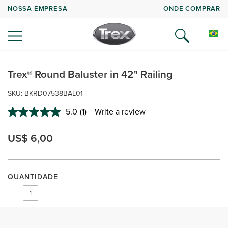
NOSSA EMPRESA
ONDE COMPRAR
Trex® Round Baluster in 42" Railing
SKU: BKRD07538BAL01
5.0
(1)
Write a review
Read
a
Review.
US$ 6,00
Same
page
link.
QUANTIDADE