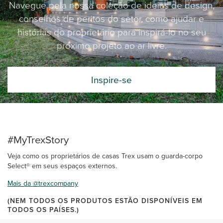
Navegue pela nossa coleção de ideias de design,
conselhos de peritos do setor, como ajudar e
histórias do proprietário para inspirá-lo no seu
próximo projeto ao ar livre.
Inspire-se
#MyTrexStory
Veja como os proprietários de casas Trex usam o guarda-corpo
Select® em seus espaços externos.
Mais da @trexcompany
(NEM TODOS OS PRODUTOS ESTÃO DISPONÍVEIS EM
TODOS OS PAÍSES.)