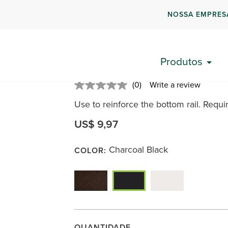
NOSSA EMPRES
Trex Signature® Alu
Produtos
SKU:
BKALFTBLK
|
Use to reinforce the bottom 
(0)
Write a review
No
rating
Use to reinforce the bottom rail. Requir
value.
Same
page
US$ 9,97
link.
Charcoal Black
COLOR:
QUANTIDADE