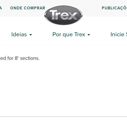
A
ONDE COMPRAR
PUBLICAÇÕ
minum Foot Block Charcoal Blac
Ideias
Por que Trex
Inicie
rail. Required for 8' sections.
ed for 8' sections.