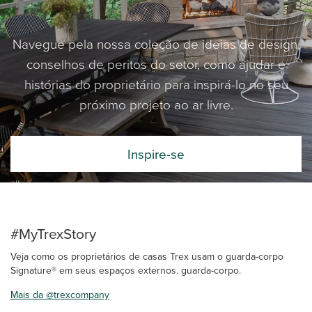
Navegue pela nossa coleção de ideias de design,
conselhos de peritos do setor, como ajudar e
histórias do proprietário para inspirá-lo no seu
próximo projeto ao ar livre.
Inspire-se
#MyTrexStory
Veja como os proprietários de casas Trex usam o guarda-corpo
Signature® em seus espaços externos. guarda-corpo.
Mais da @trexcompany