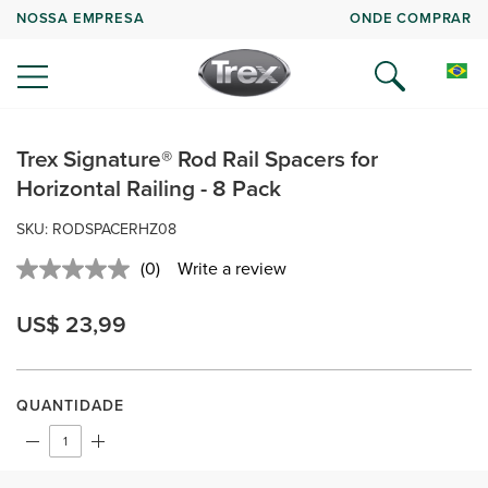
NOSSA EMPRESA
ONDE COMPRAR
Trex Signature® Rod Rail Spacers for
Horizontal Railing - 8 Pack
SKU: RODSPACERHZ08
(0)
Write a review
No
rating
value.
US$ 23,99
Same
page
link.
QUANTIDADE