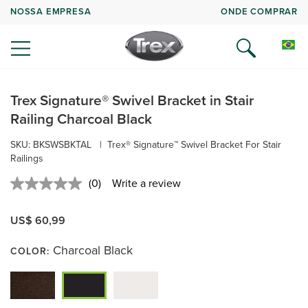
NOSSA EMPRESA
ONDE COMPRAR
Trex Signature® Swivel Bracket in Stair
Railing Charcoal Black
SKU:
BKSWSBKTAL
|
Trex® Signature™ Swivel Bracket For Stair
Railings
(0)
Write a review
No
rating
value.
US$ 60,99
Same
page
link.
Charcoal Black
COLOR: