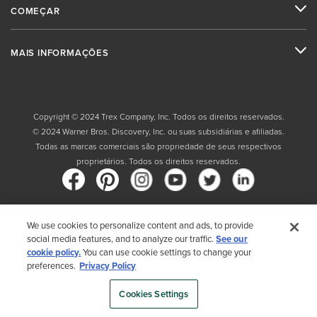
COMEÇAR
MAIS INFORMAÇÕES
Copyright © 2024 Trex Company, Inc. Todos os direitos reservados.
© 2024 Warner Bros. Discovery, Inc. ou suas subsidiárias e afiliadas.
Todas as marcas comerciais são propriedade de seus respectivos
proprietários. Todos os direitos reservados.
We use cookies to personalize content and ads, to provide
País
social media features, and to analyze our traffic.
See our
cookie policy.
You can use cookie settings to change your
Ao escolher seu país, você reconhece que leu a Política de Privacidade
preferences.
Privacy Policy
da Trex
Cookies Settings