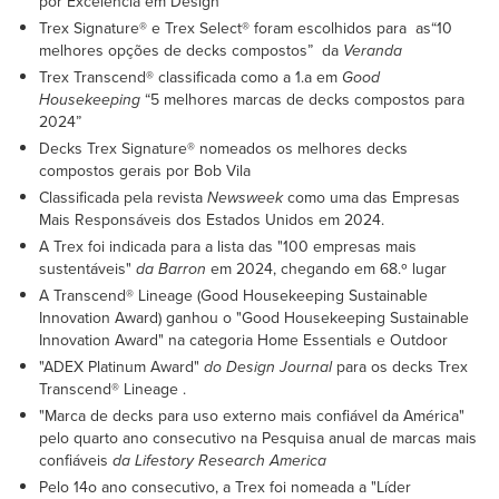
por Excelência em Design
Trex Signature® e Trex Select® foram escolhidos para as“10
melhores opções de decks compostos” da
Veranda
Trex Transcend® classificada como a 1.a em
Good
Housekeeping
“5 melhores marcas de decks compostos para
2024”
Decks Trex Signature® nomeados os melhores decks
compostos gerais por Bob Vila
Classificada pela revista
Newsweek
como uma das Empresas
Mais Responsáveis dos Estados Unidos em 2024.
A Trex foi indicada para a lista das "100 empresas mais
sustentáveis"
da Barron
em 2024, chegando em 68.º lugar
A Transcend® Lineage (Good Housekeeping Sustainable
Innovation Award) ganhou o "Good Housekeeping Sustainable
Innovation Award" na categoria Home Essentials e Outdoor
"ADEX Platinum Award"
do Design Journal
para os decks Trex
Transcend® Lineage .
"Marca de decks para uso externo mais confiável da América"
pelo quarto ano consecutivo na Pesquisa anual de marcas mais
confiáveis
da Lifestory Research America
Pelo 14o ano consecutivo, a Trex foi nomeada a "Líder