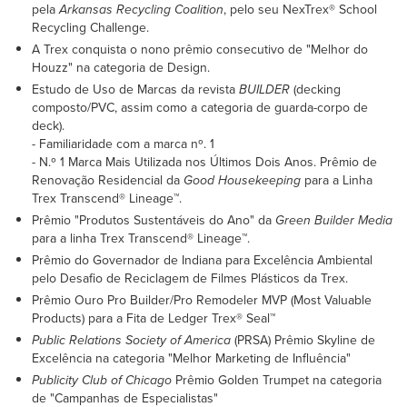
pela
Arkansas Recycling Coalition
, pelo seu NexTrex® School
Recycling Challenge.
A Trex conquista o nono prêmio consecutivo de "Melhor do
Houzz" na categoria de Design.
Estudo de Uso de Marcas da revista
BUILDER
(decking
composto/PVC, assim como a categoria de guarda-corpo de
deck).
- Familiaridade com a marca nº. 1
- N.º 1 Marca Mais Utilizada nos Últimos Dois Anos. Prêmio de
Renovação Residencial da
Good Housekeeping
para a Linha
Trex Transcend® Lineage™.
Prêmio "Produtos Sustentáveis do Ano" da
Green Builder Media
para a linha Trex Transcend® Lineage™.
Prêmio do Governador de Indiana para Excelência Ambiental
pelo Desafio de Reciclagem de Filmes Plásticos da Trex.
Prêmio Ouro Pro Builder/Pro Remodeler MVP (Most Valuable
Products) para a Fita de Ledger Trex® Seal™
Public Relations Society of America
(PRSA) Prêmio Skyline de
Excelência na categoria "Melhor Marketing de Influência"
Publicity Club of Chicago
Prêmio Golden Trumpet na categoria
de "Campanhas de Especialistas"