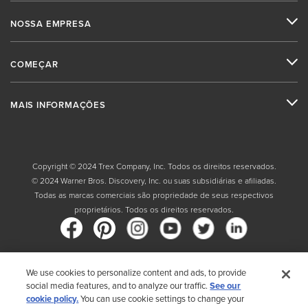
NOSSA EMPRESA
COMEÇAR
MAIS INFORMAÇÕES
Copyright © 2024 Trex Company, Inc. Todos os direitos reservados.
© 2024 Warner Bros. Discovery, Inc. ou suas subsidiárias e afiliadas.
Todas as marcas comerciais são propriedade de seus respectivos
proprietários. Todos os direitos reservados.
We use cookies to personalize content and ads, to provide
País
social media features, and to analyze our traffic.
See our
cookie policy.
You can use cookie settings to change your
Ao escolher seu país, você reconhece que leu a Política de Privacidade