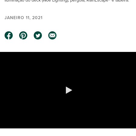
iluminação do deck (Woe Lighting), pérgola, RainEscape® e tabeira.
JANEIRO 11, 2021
0:00 / 1:24