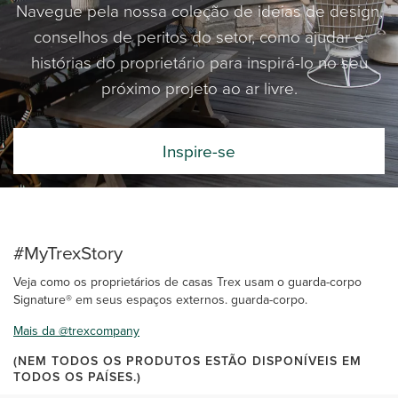
Navegue pela nossa coleção de ideias de design,
conselhos de peritos do setor, como ajudar e
histórias do proprietário para inspirá-lo no seu
próximo projeto ao ar livre.
Inspire-se
#MyTrexStory
Veja como os proprietários de casas Trex usam o guarda-corpo
Signature® em seus espaços externos. guarda-corpo.
Mais da @trexcompany
(NEM TODOS OS PRODUTOS ESTÃO DISPONÍVEIS EM
TODOS OS PAÍSES.)